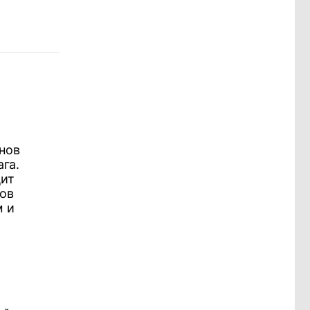
нов
га.
дит
ов
м и