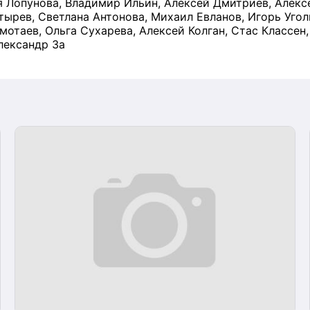
 Лопунова, Владимир Ильин, Алексей Дмитриев, Алекс
тырев, Светлана Антонова, Михаил Евланов, Игорь Угол
мотаев, Ольга Сухарева, Алексей Колган, Стас Классен,
лександр За