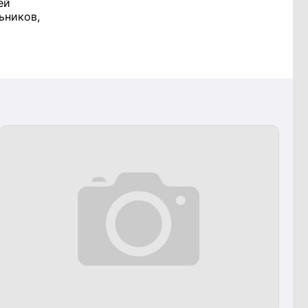
ей
ьников,