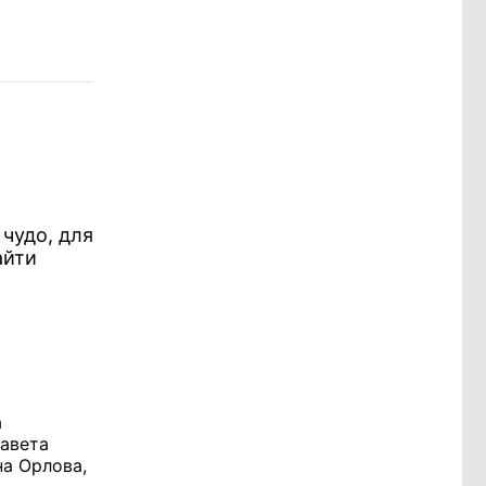
чудо, для
айти
а
завета
на Орлова,