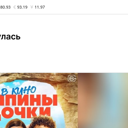
80.93
93.19
11.97
улась