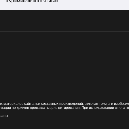
«Криминального чтива»
 материалов сайта, как составных произведений, включая тексты и изобра
рмации не должен превышать цель цитирования. При использовании в печат
траны