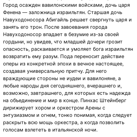
Город осажден вавилонскими войсками, дочь царя
Фенена — заложница израильтян. Старшая дочь
Навуходоносора Абигайль решает свергнуть царя и
занять его трон. После завоевания города
Навуходоносор впадает в безумие из-за своей
гордыни, но увидев, что младшей дочери грозит
опасность, раскаивается и умоляет бога израильтян
возвратить ему разум. Пода переносит действие
оперы из конкретной эпохи в вечное настоящее,
создавая универсальную притчу. Для него
враждующие стороны не иудеи и вавилоняне, а
любые народы дня сегодняшнего, вчерашнего и,
возможно, завтрашнего, для которых есть надежда
на объединение и мир в конце. Пинхас Штейнберг
дирижирует хором и оркестром Арены с
энтузиазмом и огнем, тонко понимая, когда следует
раскрыть всю мощь оркестра, а когда позволить
голосам взлететь в итальянской ночи.