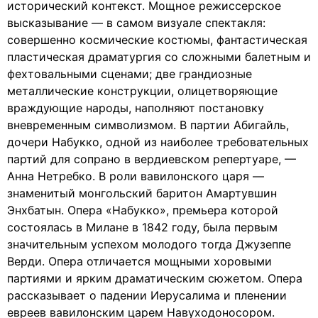
исторический контекст. Мощное режиссерское
высказывание — в самом визуале спектакля:
совершенно космические костюмы, фантастическая
пластическая драматургия со сложными балетным и
фехтовальными сценами; две грандиозные
металлические конструкции, олицетворяющие
враждующие народы, наполняют постановку
вневременным символизмом. В партии Абигайль,
дочери Набукко, одной из наиболее требовательных
партий для сопрано в вердиевском репертуаре, —
Анна Нетребко. В роли вавилонского царя —
знаменитый монгольский баритон Амартувшин
Энхбатын. Опера «Набукко», премьера которой
состоялась в Милане в 1842 году, была первым
значительным успехом молодого тогда Джузеппе
Верди. Опера отличается мощными хоровыми
партиями и ярким драматическим сюжетом. Опера
рассказывает о падении Иерусалима и пленении
евреев вавилонским царем Навуходоносором.