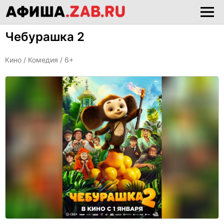
Чебурашка 2
Кино /
Комедия
/ 6+